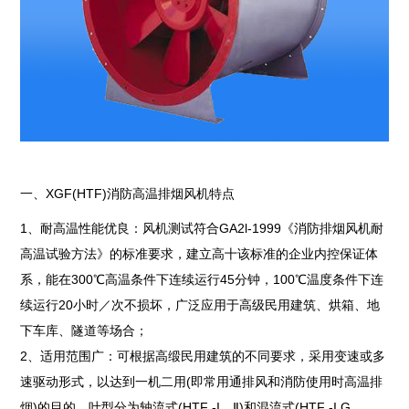
一、XGF(HTF)消防高温排烟风机特点
1、耐高温性能优良：风机测试符合GA2l-1999《消防排烟风机耐
高温试验方法》的标准要求，建立高十该标准的企业内控保证体
系，能在300℃高温条件下连续运行45分钟，100℃温度条件下连
续运行20小时／次不损坏，广泛应用于高级民用建筑、烘箱、地
下车库、隧道等场合；
2、适用范围广：可根据高缎民用建筑的不同要求，采用变速或多
速驱动形式，以达到一机二用(即常用通排风和消防使用时高温排
烟)的目的，叶型分为轴流式(HTF -I、Ⅱ)和混流式(HTF -I G、